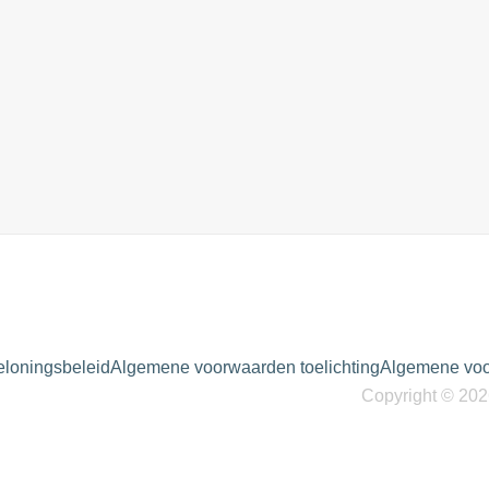
eloningsbeleid
Algemene voorwaarden toelichting
Algemene vo
Copyright © 202