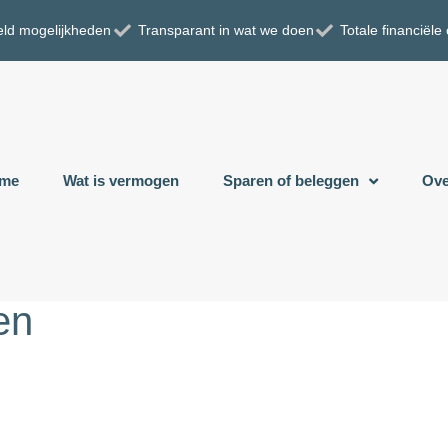
eld mogelijkheden
Transparant in wat we doen
Totale financiële
me
Wat is vermogen
Sparen of beleggen
Ove
en