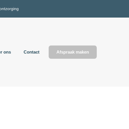
 ontzorging
r ons
Contact
Afspraak maken